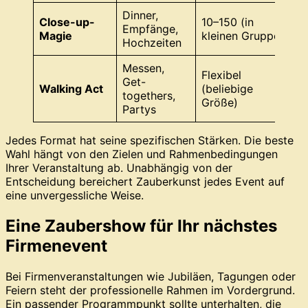
Dinner,
Close-up-
10–150 (in
S
Empfänge,
Magie
kleinen Gruppen)
(
Hochzeiten
Messen,
Flexibel
Get-
H
Walking Act
(beliebige
togethers,
G
Größe)
Partys
Jedes Format hat seine spezifischen Stärken. Die beste
Wahl hängt von den Zielen und Rahmenbedingungen
Ihrer Veranstaltung ab. Unabhängig von der
Entscheidung bereichert Zauberkunst jedes Event auf
eine unvergessliche Weise.
Eine Zaubershow für Ihr nächstes
Firmenevent
Bei Firmenveranstaltungen wie Jubiläen, Tagungen oder
Feiern steht der professionelle Rahmen im Vordergrund.
Ein passender Programmpunkt sollte unterhalten, die