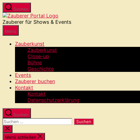
Zum
Suchen
Inhalt
Zauberer
springen
Portal
Zauberer für Shows & Events
Menü
Zauberkunst
Zauberkunst
Close-up
Bühne
Geschichte
Events
Zauberer buchen
Kontakt
Kontakt
Datenschutzerklärung
Suchen
Suchen
nach:
Suche
schließen
Menü schließen