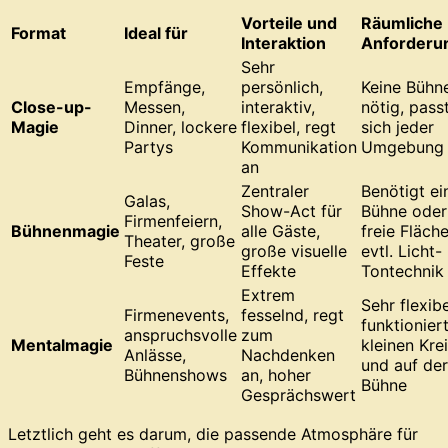
Vorteile und
Räumliche
Format
Ideal für
Interaktion
Anforderu
Sehr
Empfänge,
persönlich,
Keine Bühn
Close-up-
Messen,
interaktiv,
nötig, pass
Magie
Dinner, lockere
flexibel, regt
sich jeder
Partys
Kommunikation
Umgebung 
an
Zentraler
Benötigt ei
Galas,
Show-Act für
Bühne oder
Firmenfeiern,
Bühnenmagie
alle Gäste,
freie Fläche
Theater, große
große visuelle
evtl. Licht-
Feste
Effekte
Tontechnik
Extrem
Sehr flexibe
Firmenevents,
fesselnd, regt
funktionier
anspruchsvolle
zum
Mentalmagie
kleinen Kre
Anlässe,
Nachdenken
und auf der
Bühnenshows
an, hoher
Bühne
Gesprächswert
Letztlich geht es darum, die passende Atmosphäre für