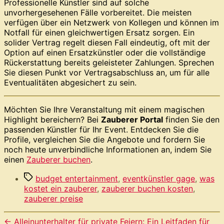
Professionelle Künstler sind auf solche
unvorhergesehenen Fälle vorbereitet. Die meisten
verfügen über ein Netzwerk von Kollegen und können im
Notfall für einen gleichwertigen Ersatz sorgen. Ein
solider Vertrag regelt diesen Fall eindeutig, oft mit der
Option auf einen Ersatzkünstler oder die vollständige
Rückerstattung bereits geleisteter Zahlungen. Sprechen
Sie diesen Punkt vor Vertragsabschluss an, um für alle
Eventualitäten abgesichert zu sein.
Möchten Sie Ihre Veranstaltung mit einem magischen
Highlight bereichern? Bei
Zauberer Portal
finden Sie den
passenden Künstler für Ihr Event. Entdecken Sie die
Profile, vergleichen Sie die Angebote und fordern Sie
noch heute unverbindliche Informationen an, indem Sie
einen
Zauberer buchen
.
Schlagwörter
budget entertainment
,
eventkünstler gage
,
was
kostet ein zauberer
,
zauberer buchen kosten
,
zauberer preise
←
Alleinunterhalter für private Feiern: Ein Leitfaden für