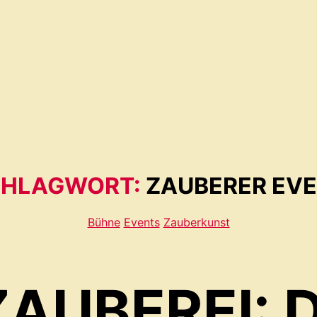
HLAGWORT:
ZAUBERER EV
Kategorien
Bühne
Events
Zauberkunst
AUBEREI: D