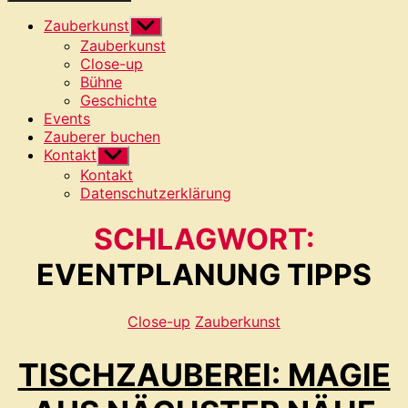
Zauberkunst
Untermenü
anzeigen
Zauberkunst
Close-up
Bühne
Geschichte
Events
Zauberer buchen
Kontakt
Untermenü
anzeigen
Kontakt
Datenschutzerklärung
SCHLAGWORT:
EVENTPLANUNG TIPPS
Kategorien
Close-up
Zauberkunst
TISCHZAUBEREI: MAGIE