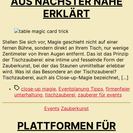
AUS NÄCHSTER NÄHE
ERKLÄRT
Stellen Sie sich vor, Magie geschieht nicht auf einer
fernen Bühne, sondern direkt an Ihrem Tisch, nur wenige
Zentimeter von Ihren Augen entfernt. Das ist das Prinzip
der Tischzauberei: eine intime und fesselnde Form der
Zauberkunst, bei der das Staunen unmittelbar erlebbar
wird. Was ist das Besondere an der Tischzauberei?
Tischzauberei, auch als Close-up-Magie bezeichnet, […]
Schlagwörter
close-up magie
,
Eventplanung Tipps
,
firmenfeier
unterhaltung
,
tischzauberei
,
zauberer für events
Kategorien
Events
Zauberkunst
PLATTFORMEN FÜR