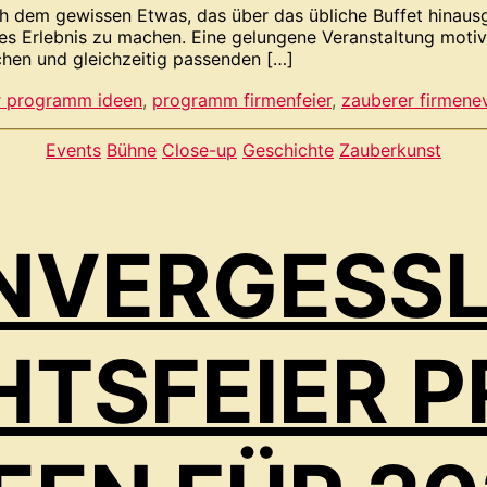
ch dem gewissen Etwas, das über das übliche Buffet hinaus
 Erlebnis zu machen. Eine gelungene Veranstaltung motivie
chen und gleichzeitig passenden […]
er programm ideen
,
programm firmenfeier
,
zauberer firmene
Kategorien
Events
Bühne
Close-up
Geschichte
Zauberkunst
UNVERGESSL
HTSFEIER 