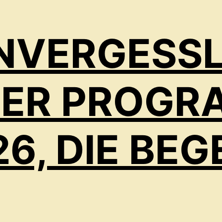
UNVERGESSL
IER PROGR
26, DIE BEG