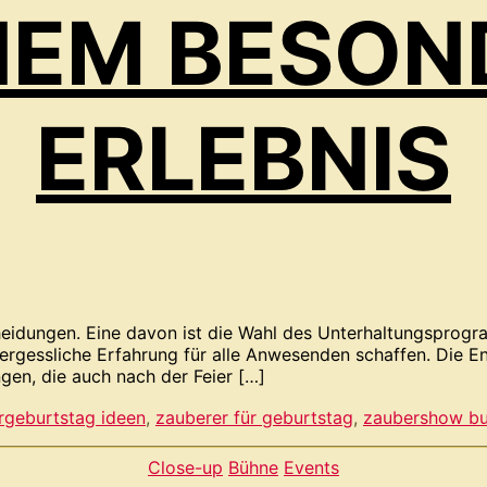
INEM BESON
ERLEBNIS
cheidungen. Eine davon ist die Wahl des Unterhaltungsprog
vergessliche Erfahrung für alle Anwesenden schaffen. Die E
gen, die auch nach der Feier […]
rgeburtstag ideen
,
zauberer für geburtstag
,
zaubershow b
Kategorien
Close-up
Bühne
Events