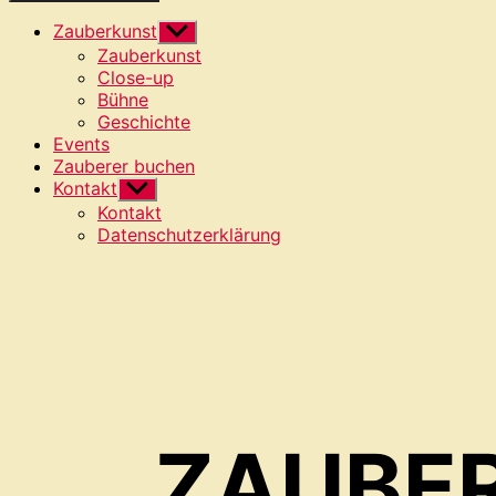
Zauberkunst
Untermenü
anzeigen
Zauberkunst
Close-up
Bühne
Geschichte
Events
Zauberer buchen
Kontakt
Untermenü
anzeigen
Kontakt
Datenschutzerklärung
ZAUBER