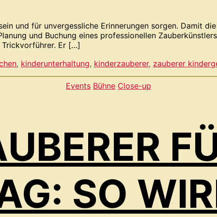
ein und für unvergessliche Erinnerungen sorgen. Damit die V
die Planung und Buchung eines professionellen Zauberkünstle
 Trickvorführer. Er […]
uchen
,
kinderunterhaltung
,
kinderzauberer
,
zauberer kinderg
Kategorien
Events
Bühne
Close-up
AUBERER F
G: SO WIRD