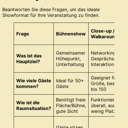
Beantworten Sie diese Fragen, um das ideale
Showformat für Ihre Veranstaltung zu finden.
Close-up /
Frage
Bühnenshow
Walkaround
Gemeinsamer
Networking,
Was ist das
Höhepunkt,
Gesprächsanrege
Hauptziel?
Unterhaltung
Interaktion
Geeignet für jed
Wie viele Gäste
Ideal für 50+
Größe, besonder
kommen?
Gäste
bis 150
Benötigt freie
Funktioniert
Wie ist die
Fläche/Bühne,
überall, auch bei
Raumsituation?
gute Sicht
wenig Platz
Gäste sitzen